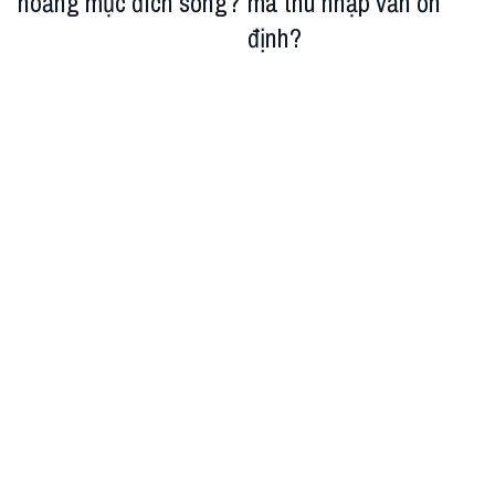
hoảng mục đích sống?
mà thu nhập vẫn ổn
định?