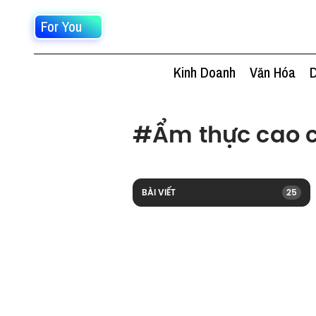
For You
Kinh Doanh
Văn Hóa
D
#
Ẩm thực cao 
BÀI VIẾT
25