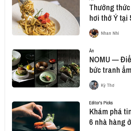
Thưởng thức 
hơi thở Ý tạ
Nhan Nhi
Ăn
NOMU — Điểm nhấn đương đại cho
bức tranh ẩm
Kỳ Thơ
Editor's Picks
Khám phá tin
6 nhà hàng ở