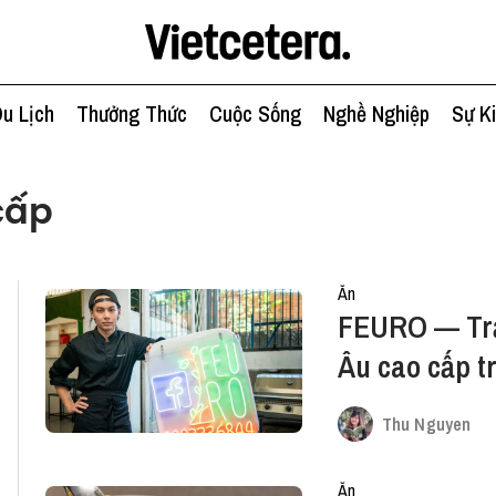
u Lịch
Thưởng Thức
Cuộc Sống
Nghề Nghiệp
Sự K
cấp
Ăn
FEURO — Trả
Âu cao cấp t
Thu Nguyen
Ăn