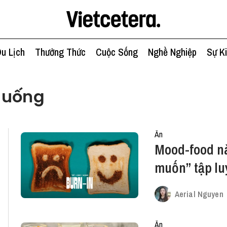
u Lịch
Thưởng Thức
Cuộc Sống
Nghề Nghiệp
Sự K
 uống
Ăn
Mood-food n
muốn” tập l
Aerial Nguyen
Ăn