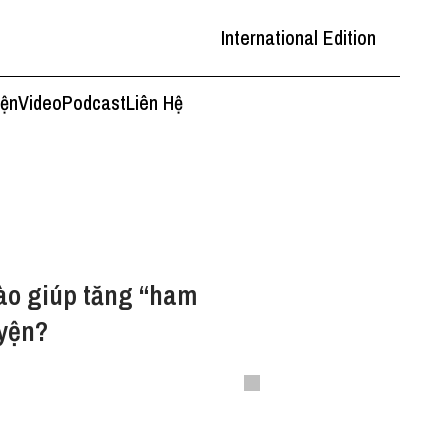
International Edition
iện
Video
Podcast
Liên Hệ
ào giúp tăng “ham
uyện?