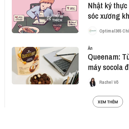
Nhật ký thự
sóc xương kh
phòng
Optimal365 Chi
Ăn
Queenam: Từ 
máy socola đ
"hướng nội"
Rachel Võ
XEM THÊM