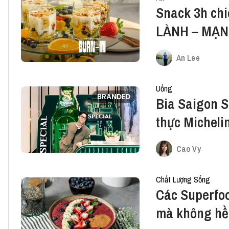
Snack 3h chi
LÀNH – MẠNH
An Lee
Uống
BRANDED
Bia Saigon S
thực Michelin
của giới sàn
Cao Vy
Chất Lượng Sống
Các Superfo
mà không hề