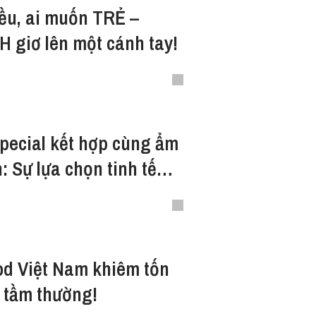
ều, ai muốn TRẺ –
 giơ lên một cánh tay!
pecial kết hợp cùng ẩm
: Sự lựa chọn tinh tế
h ăn
od Việt Nam khiêm tốn
 tầm thường!