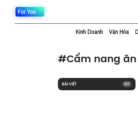
For You
Kinh Doanh
Văn Hóa
D
#
Cẩm nang ăn
BÀI VIẾT
137