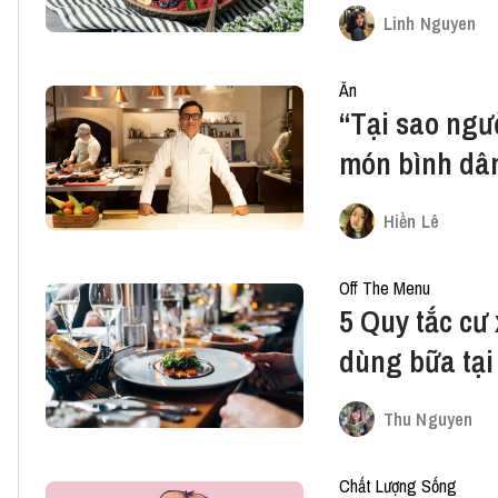
Linh Nguyen
Ăn
“Tại sao ngườ
món bình dân
Việt?”
Hiền Lê
Off The Menu
5 Quy tắc cư 
dùng bữa tại
Thu Nguyen
Chất Lượng Sống