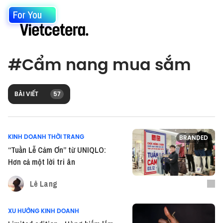
For You
#
Cẩm nang mua sắm
BÀI VIẾT
57
KINH DOANH THỜI TRANG
BRANDED
“Tuần Lễ Cảm Ơn” từ UNIQLO:
Hơn cả một lời tri ân
Lê Lang
XU HƯỚNG KINH DOANH