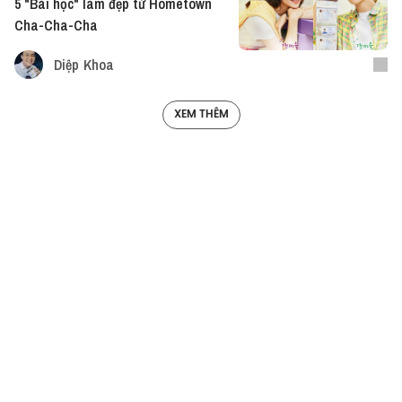
5 "Bài học" làm đẹp từ Hometown
Cha-Cha-Cha
Diệp Khoa
XEM THÊM