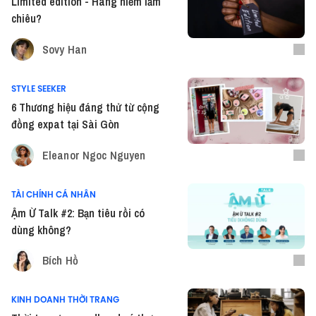
Limited edition - Hàng hiếm lắm
chiêu?
Sovy Han
STYLE SEEKER
6 Thương hiệu đáng thử từ cộng
đồng expat tại Sài Gòn
Eleanor Ngoc Nguyen
TÀI CHÍNH CÁ NHÂN
Ậm Ừ Talk #2: Bạn tiêu rồi có
dùng không?
Bích Hồ
KINH DOANH THỜI TRANG