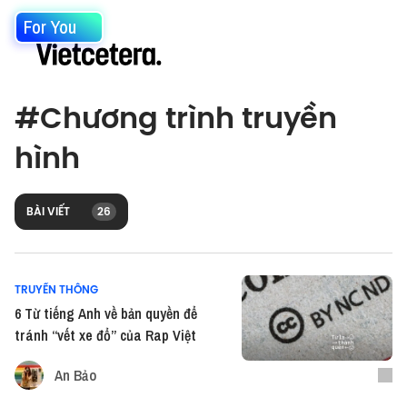
For You
#
Chương trình truyền
hình
BÀI VIẾT
26
TRUYỀN THÔNG
6 Từ tiếng Anh về bản quyền để
tránh “vết xe đổ” của Rap Việt
An Bảo