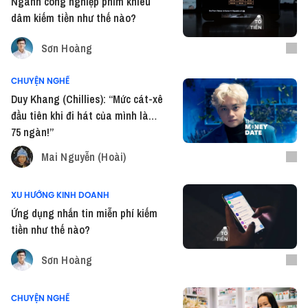
Ngành công nghiệp phim khiêu
dâm kiếm tiền như thế nào?
Sơn Hoàng
CHUYỆN NGHỀ
Duy Khang (Chillies): “Mức cát-xê
đầu tiên khi đi hát của mình là…
75 ngàn!”
Mai Nguyễn (Hoài)
XU HƯỚNG KINH DOANH
Ứng dụng nhắn tin miễn phí kiếm
tiền như thế nào?
Sơn Hoàng
CHUYỆN NGHỀ