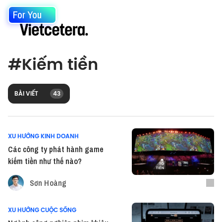
For You
#
Kiếm tiền
BÀI VIẾT
43
XU HƯỚNG KINH DOANH
Các công ty phát hành game
kiếm tiền như thế nào?
Sơn Hoàng
XU HƯỚNG CUỘC SỐNG