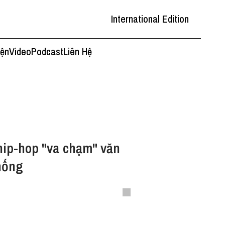
International Edition
iện
Video
Podcast
Liên Hệ
hip-hop "va chạm" văn
hống