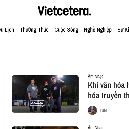
u Lịch
Thưởng Thức
Cuộc Sống
Nghề Nghiệp
Sự K
Âm Nhạc
Khi văn hóa 
hóa truyền t
Tule
Âm Nhạc