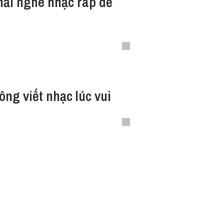
hải nghe nhạc rap để
ông viết nhạc lúc vui