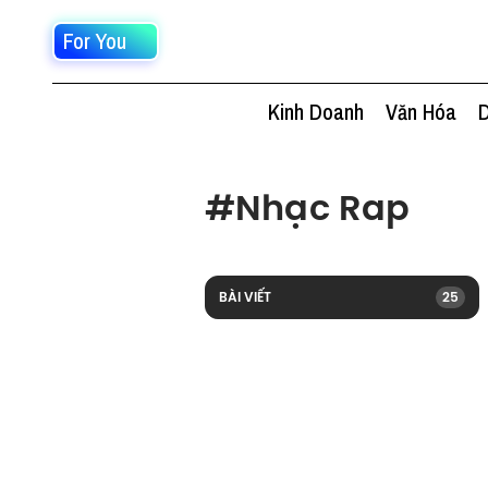
For You
Kinh Doanh
Văn Hóa
D
#
Nhạc Rap
BÀI VIẾT
25