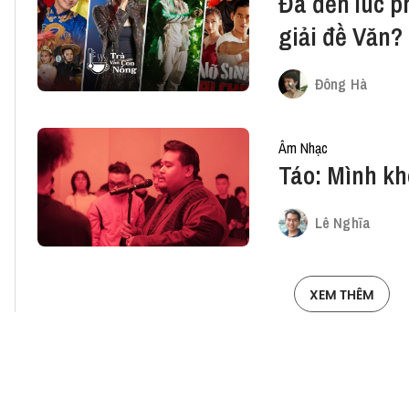
Đã đến lúc p
giải đề Văn?
Đông Hà
Âm Nhạc
Táo: Mình kh
Lê Nghĩa
XEM THÊM