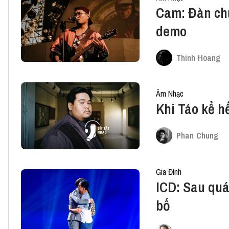
Cam: Đàn chư
demo
Thinh Hoang
Âm Nhạc
Khi Táo kể hế
Phan Chung
Gia Đình
ICD: Sau quán
bố