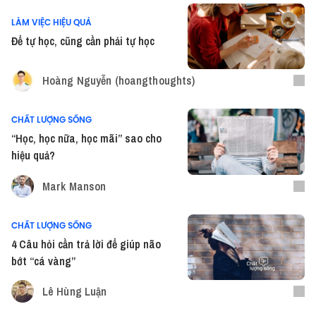
LÀM VIỆC HIỆU QUẢ
Để tự học, cũng cần phải tự học
Hoàng Nguyễn (hoangthoughts)
CHẤT LƯỢNG SỐNG
“Học, học nữa, học mãi” sao cho
hiệu quả?
Mark Manson
CHẤT LƯỢNG SỐNG
4 Câu hỏi cần trả lời để giúp não
bớt “cá vàng”
Lê Hùng Luận