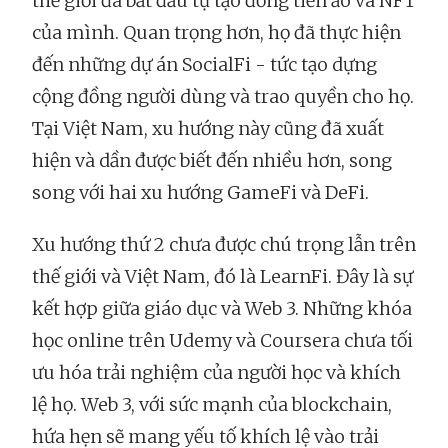
thế giới đã bắt đầu tự tạo đồng tiền ảo và NFT
của mình. Quan trọng hơn, họ đã thực hiện
đến những dự án SocialFi - tức tạo dựng
cộng đồng người dùng và trao quyền cho họ.
Tại Việt Nam, xu hướng này cũng đã xuất
hiện và dần được biết đến nhiều hơn, song
song với hai xu hướng GameFi và DeFi.
Xu hướng thứ 2 chưa được chú trọng lẫn trên
thế giới và Việt Nam, đó là LearnFi. Đây là sự
kết hợp giữa giáo dục và Web 3. Những khóa
học online trên Udemy và Coursera chưa tối
ưu hóa trải nghiệm của người học và khích
lệ họ. Web 3, với sức mạnh của blockchain,
hứa hẹn sẽ mang yếu tố khích lệ vào trải