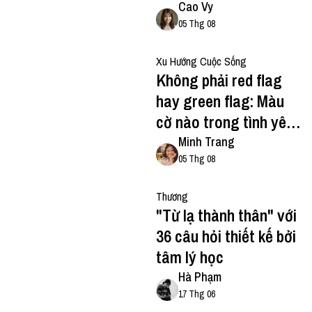
cần lắng nghe
Cao Vy
05 Thg 08
Xu Hướng Cuộc Sống
Không phải red flag
hay green flag: Màu
cờ nào trong tình yêu
mới nguy hiểm và
Minh Trang
đáng yêu nhất?
05 Thg 08
Thương
"Từ lạ thành thân" với
36 câu hỏi thiết kế bởi
tâm lý học
Hà Phạm
17 Thg 06