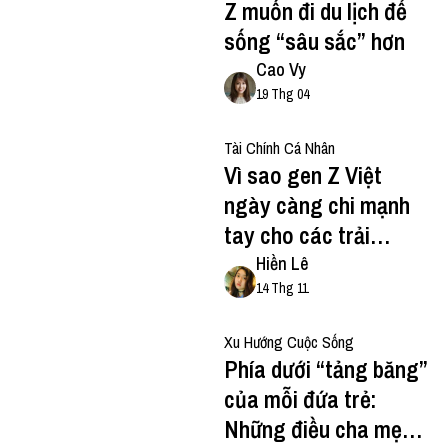
Z muốn đi du lịch để
sống “sâu sắc” hơn
Cao Vy
19 Thg 04
Tài Chính Cá Nhân
Vì sao gen Z Việt
ngày càng chi mạnh
tay cho các trải
nghiệm?
Hiền Lê
14 Thg 11
Xu Hướng Cuộc Sống
Phía dưới “tảng băng”
của mỗi đứa trẻ:
Những điều cha mẹ