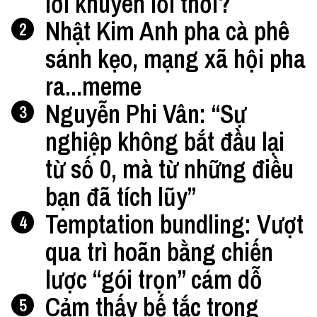
lời khuyên lỗi thời?
Nhật Kim Anh pha cà phê
2
sánh kẹo, mạng xã hội pha
ra...meme
Nguyễn Phi Vân: “Sự
3
nghiệp không bắt đầu lại
từ số 0, mà từ những điều
bạn đã tích lũy”
Temptation bundling: Vượt
4
qua trì hoãn bằng chiến
lược “gói trọn” cám dỗ
Cảm thấy bế tắc trong
5