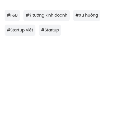
#
F&B
#
Ý tưởng kinh doanh
#
Xu hướng
#
Startup Việt
#
Startup