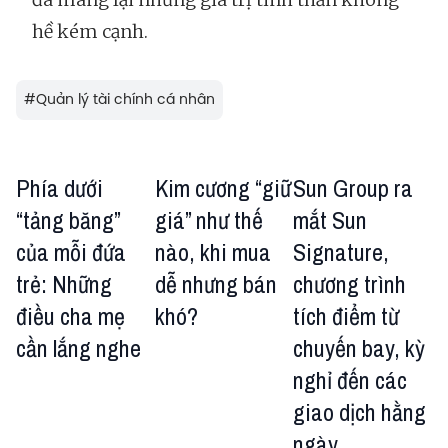
hề kém cạnh.
#
Quản lý tài chính cá nhân
Phía dưới
Kim cương “giữ
Sun Group ra
“tảng băng”
giá” như thế
mắt Sun
của mỗi đứa
nào, khi mua
Signature,
trẻ: Những
dễ nhưng bán
chương trình
điều cha mẹ
khó?
tích điểm từ
cần lắng nghe
chuyến bay, kỳ
nghỉ đến các
giao dịch hằng
ngày