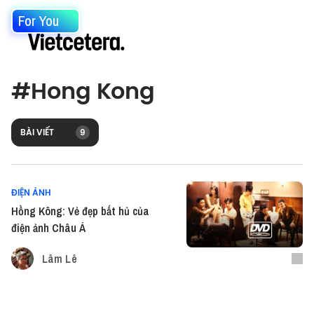
For You
#
Hong Kong
BÀI VIẾT
9
ĐIỆN ẢNH
Hồng Kông: Vẻ đẹp bất hủ của
điện ảnh Châu Á
Lâm Lê