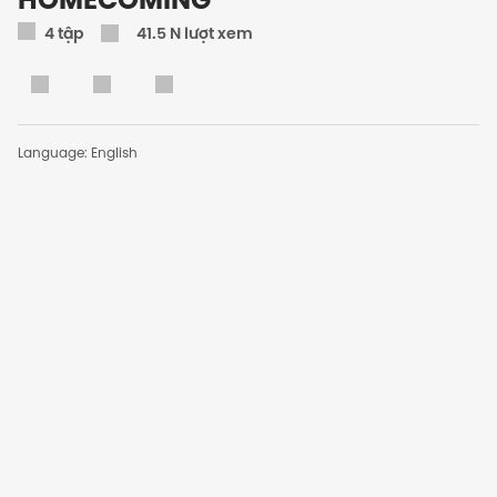
4
tập
41.5 N lượt xem
Language: English