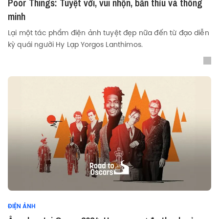
Poor Things: Tuyệt vời, vui nhộn, bẩn thỉu và thông
minh
Lại một tác phẩm điện ảnh tuyệt đẹp nữa đến từ đạo diễn
kỳ quái người Hy Lạp Yorgos Lanthimos.
ĐIỆN ẢNH