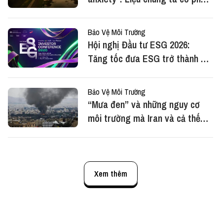
thế hệ cuối cùng chứng kiến
màu xanh của rừng?
Bảo Vệ Môi Trường
Hội nghị Đầu tư ESG 2026:
Tăng tốc đưa ESG trở thành cơ
hội đầu tư vào giai đoạn tăng
trưởng mới của Việt Nam
Bảo Vệ Môi Trường
“Mưa đen” và những nguy cơ
môi trường mà Iran và cả thế
giới đang hứng chịu
Xem thêm