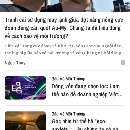
Tranh cãi sử dụng máy lạnh giữa đợt nắng nóng cực
đoan đang càn quét Âu-Mỹ: Chúng ta đã hiểu đúng
về cách bảo vệ môi trường?
Giữa cái nóng cực đoan và nhu cầu sống sót của người dân,
ranh giới giữa bảo vệ môi trường và công bằng xã hội đang
trở nên mong manh hơn bao giờ hết.
Ngọc Thùy
Bảo Vệ Môi Trường
Dòng vốn đang chọn lọc: Làm
thế nào để doanh nghiệp Việt
không bị ‘gạt khỏi cuộc đua’
đầu tư ESG?
Bảo Vệ Môi Trường
Góc nhìn từ thế hệ "eco-
anxiety": Liệu chúng ta có phải