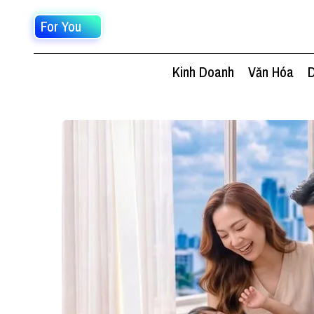
For You
Kinh Doanh
Văn Hóa
D