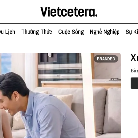
u Lịch
Thưởng Thức
Cuộc Sống
Nghề Nghiệp
Sự K
X
BRANDED
Bàn