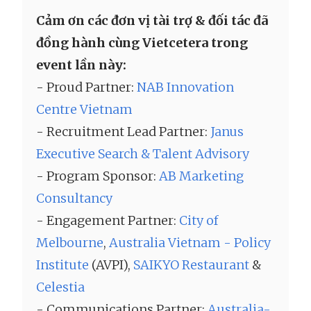
Cảm ơn các đơn vị tài trợ & đối tác đã
đồng hành cùng Vietcetera trong
event lần này:
- Proud Partner:
NAB Innovation
Centre Vietnam
- Recruitment Lead Partner:
Janus
Executive Search & Talent Advisory
- Program Sponsor:
AB Marketing
Consultancy
- Engagement Partner:
City of
Melbourne
,
Australia Vietnam - Policy
Institute
(AVPI),
SAIKYO Restaurant
&
Celestia
- Communications Partner:
Australia-