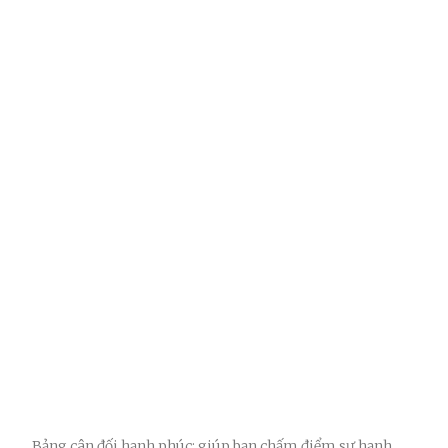
Bảng cân đối hạnh phúc: giúp bạn chấm điểm sự hạnh