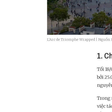
L'Arc de Triomphe Wrapped | Nguồn:
1. C
Tối 18
bởi 25
nguyên
Trong 
việc t