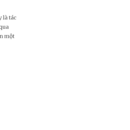
 là tác
 qua
ên một