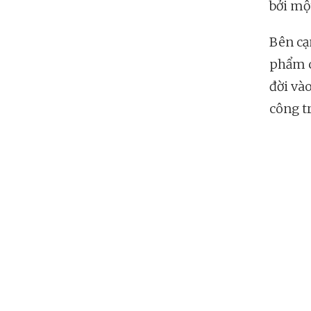
bởi mộ
Bên cạ
phẩm c
đời và
công t