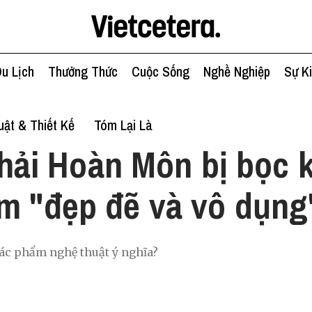
u Lịch
Thưởng Thức
Cuộc Sống
Nghề Nghiệp
Sự K
ật & Thiết Kế
Tóm Lại Là
hải Hoàn Môn bị bọc k
m "đẹp đẽ và vô dụng
tác phẩm nghệ thuật ý nghĩa?