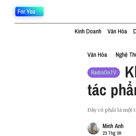
For You
Kinh Doanh
Văn Hóa
D
Văn Hóa
Nghệ Thu
K
RadioOnTV
tác phẩ
Đây có phải là một 
Minh Anh
23 Thg 09