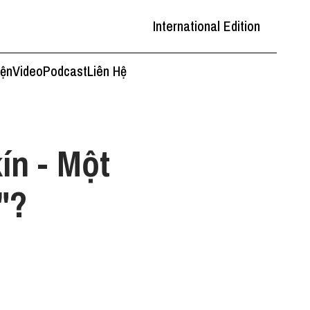
International Edition
iện
Video
Podcast
Liên Hệ
ín - Một
"?