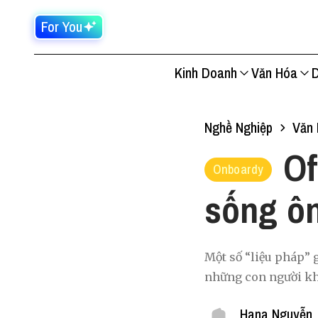
For You
Kinh Doanh
Văn Hóa
D
Nghề Nghiệp
Văn 
Of
Onboardy
sống ô
Một số “liệu pháp” g
những con người kh
Hana Nguyễn