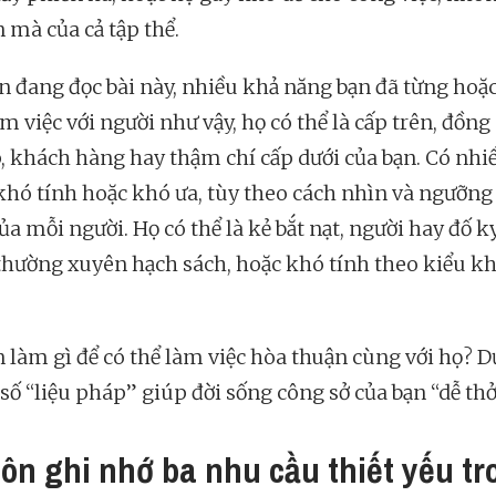
 mà của cả tập thể.
n đang đọc bài này, nhiều khả năng bạn đã từng hoặ
m việc với người như vậy, họ có thể là cấp trên, đồng
, khách hàng hay thậm chí cấp dưới của bạn. Có nhi
khó tính hoặc khó ưa, tùy theo cách nhìn và ngưỡng
a mỗi người. Họ có thể là kẻ bắt nạt, người hay đố kỵ
thường xuyên hạch sách, hoặc khó tính theo kiểu kh
n làm gì để có thể làm việc hòa thuận cùng với họ? D
 số “liệu pháp” giúp đời sống công sở của bạn “dễ th
uôn ghi nhớ ba nhu cầu thiết yếu tr