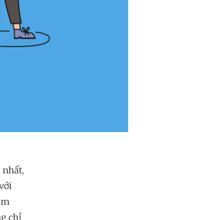
 nhất,
với
làm
ng chỉ