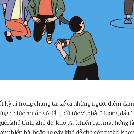
a
bất kỳ ai trong chúng ta, kể cả những người điềm đạm
ừng có lúc muốn vò đầu, bứt tóc vì phải “đương đầu” 
ười khó tính, khó đỡ, khó ưa, khiến bạn mất hứng 
thấy phiền hà, hoặc họ gây khó dễ cho công việc, khô