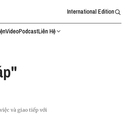
International Edition
iện
Video
Podcast
Liên Hệ
áp"
iệc và giao tiếp với