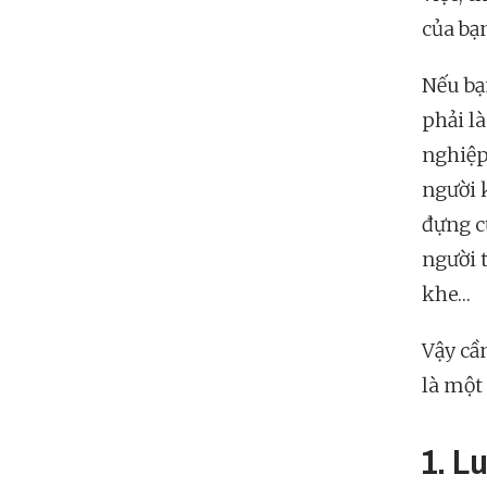
của bạn
Nếu bạ
phải là
nghiệp
người 
đựng củ
người 
khe…
Vậy cầ
là một
1. L