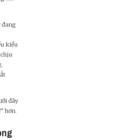
c đang
ều kiểu
 chịu
,
ắt
ưới đây
ở” hơn.
ong