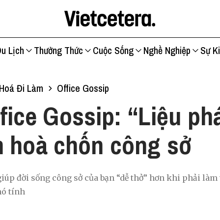
u Lịch
Thưởng Thức
Cuộc Sống
Nghề Nghiệp
Sự K
Hoá Đi Làm
Office Gossip
fice Gossip: “Liệu ph
n hoà chốn công sở
iúp đời sống công sở của bạn “dễ thở” hơn khi phải làm v
ó tính