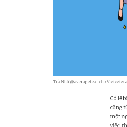
Trà Nhữ @averagetea_ cho Vietceter
Có lẽ 
cũng t
một ng
việc, 