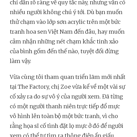
chỉ dẫn rõ ràng về quy tắc này, nhưng vẫn có
nhiều người không chú ý tới. Dù bạn muốn
thử chạm vào lớp sơn acrylic trên một bức
tranh hoa sen Việt Nam đến đâu, hay muốn
cảm nhận những nét chạm khắc tinh xảo
của bình gốm đến thế nào, tuyệt đối đừng
làm vậy.
Vừa cùng tôi tham quan triển lãm mới nhất
tại The Factory, chị Zoe vừa kể về một vài sự
cố xảy ra do sự vô ý của người xem. Đã từng
có một người thanh niên trực tiếp đổ mực
vô hình lên toàn bộ một bức tranh, vì cho
rằng họa sĩ cố tình đặt lọ mực ở đó để người
xem có thể tự tìm ra thông điệp ẩn giấu