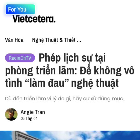
For You
Văn Hóa
Nghệ Thuật & Thiết Kế
Phép lịch sự tại
RadioOnTV
phòng triển lãm: Để không vô
tình “làm đau” nghệ thuật
Dù đến triển lãm vì lý do gì, hãy cư xử đúng mực.
Angie Tran
05 Thg 04