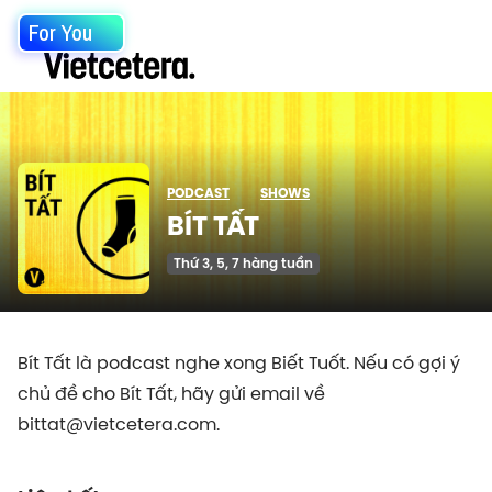
For You
PODCAST
SHOWS
BÍT TẤT
Thứ 3, 5, 7 hàng tuần
Bít Tất là podcast nghe xong Biết Tuốt. Nếu có gợi ý
chủ đề cho Bít Tất, hãy gửi email về
bittat@vietcetera.com.