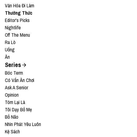
Văn Hóa Đi Làm
Thưởng Thức
Editor's Picks
Nightlife
Off The Menu
Ra Lò
Uống
Ăn
Series
Bóc Term
Có Vấn Ăn Chơi
Ask A Senior
Opinion
Tóm Lại Là
Tôi Dạy Bố Mẹ
Bổ Não
Nhìn Phát Yêu Luôn
Kệ Sách