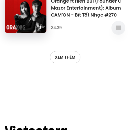
Orange ft Hiển Bùi (Founder C
Mazor Entertainment): Album
CAM’ON - Bít Tất Nhạc #270
34:39
XEM THÊM