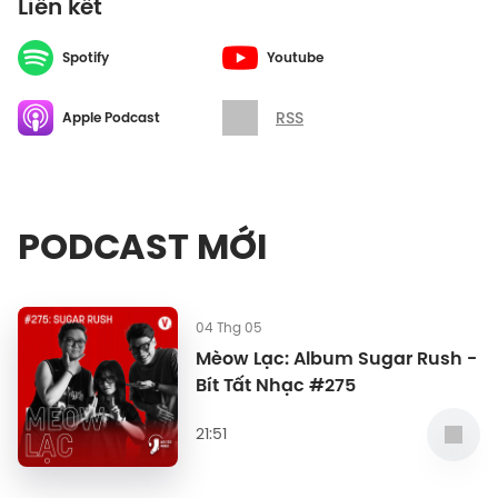
Liên kết
Spotify
Youtube
RSS
Apple Podcast
PODCAST MỚI
04 Thg 05
Mèow Lạc: Album Sugar Rush -
Bít Tất Nhạc #275
21:51