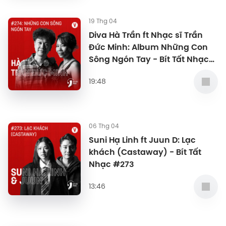
19 Thg 04
Diva Hà Trần ft Nhạc sĩ Trần
Đức Minh: Album Những Con
Sông Ngón Tay - Bít Tất Nhạc
#274
19:48
06 Thg 04
Suni Hạ Linh ft Juun D: Lạc
khách (Castaway) - Bít Tất
Nhạc #273
13:46