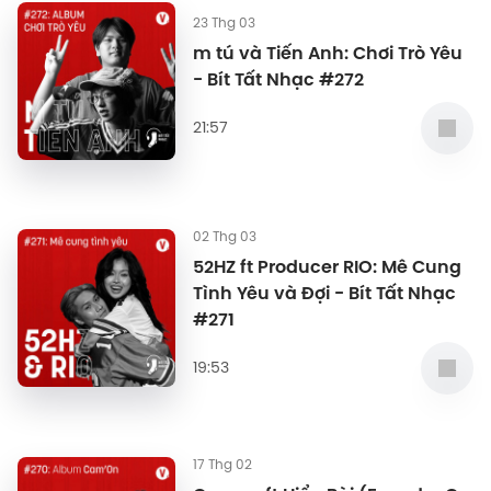
23 Thg 03
m tú và Tiến Anh: Chơi Trò Yêu
- Bít Tất Nhạc #272
21:57
02 Thg 03
52HZ ft Producer RIO: Mê Cung
Tình Yêu và Đợi - Bít Tất Nhạc
#271
19:53
17 Thg 02