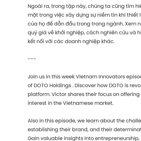
Ngoài ra, trong tập này, chúng ta cũng tìm 
mặt trong việc xây dựng sự niềm tin khi thiế
của họ để dẫn đầu trong trong ngành. Xem n
quý giá về khởi nghiệp, cách nghiên cứu và 
kết nối với các doanh nghiệp khác.
---
Join us in this week Vietnam Innovators epis
of DOTO Holdings . Discover how DOTO is revolu
platform. Victor shares their focus on offerin
interest in the Vietnamese market.
Also in this episode, we learn about the chall
establishing their brand, and their determina
Gain valuable insights into entrepreneurship