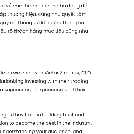
hiểu về các thách thức mà họ đang đối
t lập thương hiệu, cũng như quyết tâm
gay để không bỏ lỡ những thông tin
hiểu rõ khách hàng mục tiêu cũng như
ode as we chat with Victor Zimarev, CEO
tionizing investing with their trading
g a superior user experience and their
enges they face in building trust and
tion to become the best in the industry.
, understanding your audience, and