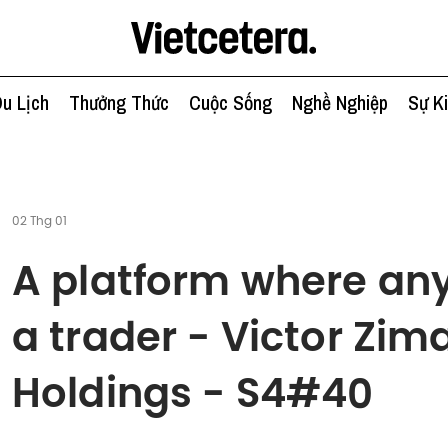
u Lịch
Thưởng Thức
Cuộc Sống
Nghề Nghiệp
Sự K
02 Thg 01
A platform where a
a trader - Victor Zi
Holdings - S4#40