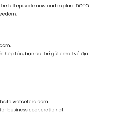
 the full episode now and explore DOTO
freedom.
.com.
 hợp tác, bạn có thể gửi email về địa
bsite vietcetera.com.
s for business cooperation at