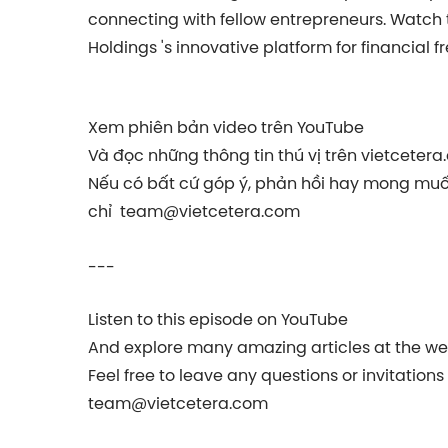
connecting with fellow entrepreneurs. Watch
Holdings 's innovative platform for financial 
Xem phiên bản video trên YouTube
Và đọc những thông tin thú vị trên vietcetera
Nếu có bất cứ góp ý, phản hồi hay mong muốn
chỉ
team@vietcetera.com
---
Listen to this episode on YouTube
And explore many amazing articles at the we
Feel free to leave any questions or invitation
team@vietcetera.com