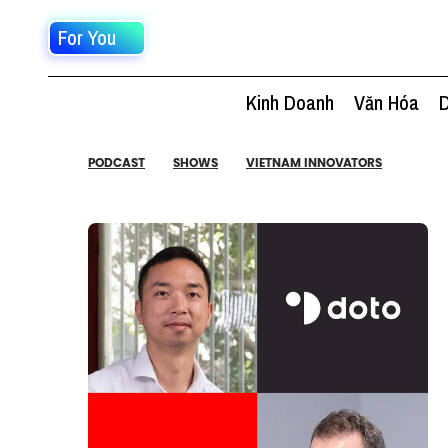
For You
Kinh Doanh
Văn Hóa
D
PODCAST
SHOWS
VIETNAM INNOVATORS