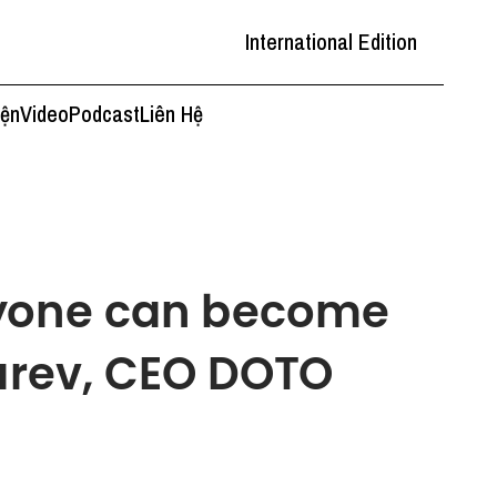
International Edition
iện
Video
Podcast
Liên Hệ
nyone can become
marev, CEO DOTO