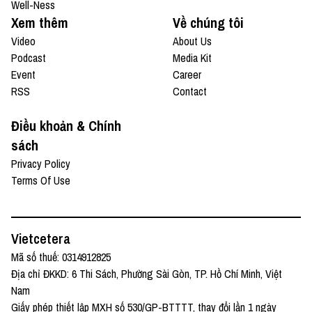
Well-Ness
Xem thêm
Về chúng tôi
Video
About Us
Podcast
Media Kit
Event
Career
RSS
Contact
Điều khoản & Chính
sách
Privacy Policy
Terms Of Use
Vietcetera
Mã số thuế: 0314912825
Địa chỉ ĐKKD: 6 Thi Sách, Phường Sài Gòn, TP. Hồ Chí Minh, Việt
Nam
Giấy phép thiết lập MXH số 530/GP-BTTTT, thay đổi lần 1 ngày