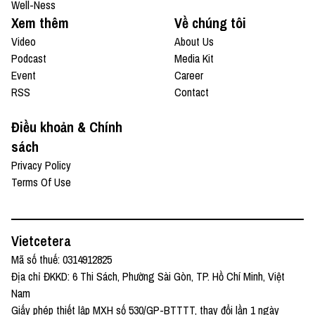
Well-Ness
Xem thêm
Về chúng tôi
Video
About Us
Podcast
Media Kit
Event
Career
RSS
Contact
Điều khoản & Chính
sách
Privacy Policy
Terms Of Use
Vietcetera
Mã số thuế: 0314912825
Địa chỉ ĐKKD: 6 Thi Sách, Phường Sài Gòn, TP. Hồ Chí Minh, Việt
Nam
Giấy phép thiết lập MXH số 530/GP-BTTTT, thay đổi lần 1 ngày