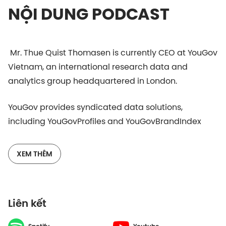
NỘI DUNG PODCAST
Mr. Thue Quist Thomasen is currently CEO at YouGov
Vietnam, an international research data and
analytics group headquartered in London.
YouGov provides syndicated data solutions,
including YouGovProfiles and YouGovBrandIndex
platforms, allowing customers to track their brand
index to respond to the needs of the market.
XEM THÊM
YouGov Vietnam partners with Decision Lab - a
leading digital media tracking and online research
Liên kết
company in Vietnam. YouGov's global expertise
combined with Decision Lab's local insight will bring