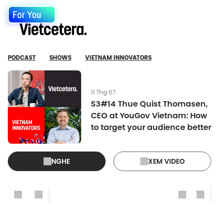
For You
PODCAST
SHOWS
VIETNAM INNOVATORS
11 Thg 07
S3#14 Thue Quist Thomasen,
CEO at YouGov Vietnam: How
to target your audience better
NGHE
XEM VIDEO