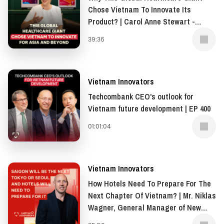
integrates technology to optimize the examination
Chose Vietnam To Innovate Its
experience for their customers.
Product? | Carol Anne Stewart -
President of Asia-Pacific, Middle
39:36
The Jio Smart Clinic provides a multi-specialty clinic
East, and Africa (AMEA), Opella | EP
experience with a team of elite doctors and cutting-
401
edge technologies.
Vietnam Innovators
Techcombank CEO's outlook for
With the Series B investment of up to 20 million USD,
Vietnam future development | EP 400
Jio Health is coming closer to expanding their Smart
Clinics system nationwide.
01:01:04
Vietnam Innovators
How Hotels Need To Prepare For The
Next Chapter Of Vietnam? | Mr. Niklas
Wagner, General Manager of New
World Saigon Hotel | EP 399