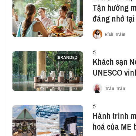
Tận hưởng mù
đáng nhớ tại
Saigon
Bích Trâm
Ở
BRANDED
Khách sạn N
UNESCO vinh
nghị hàng đ
Trân Trân
Ở
Hành trình m
hoá của ME b