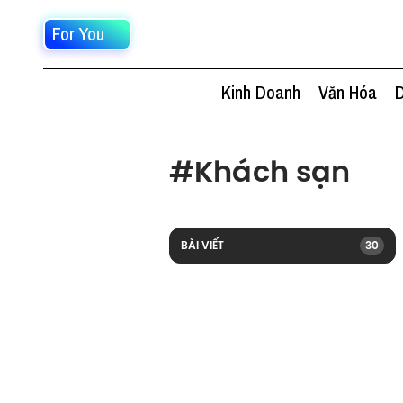
For You
Kinh Doanh
Văn Hóa
D
#
Khách sạn
BÀI VIẾT
30