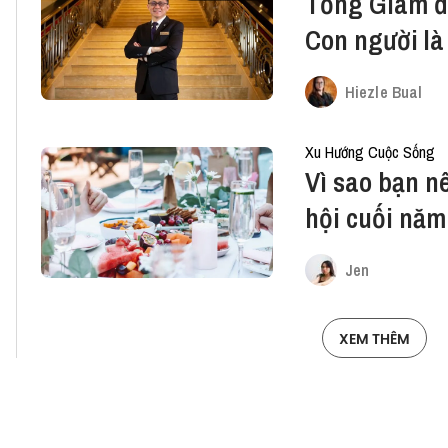
Tổng Giám đ
Con người là
ngành khách
Hiezle Bual
Xu Hướng Cuộc Sống
Vì sao bạn n
hội cuối năm 
đới?
Jen
XEM THÊM