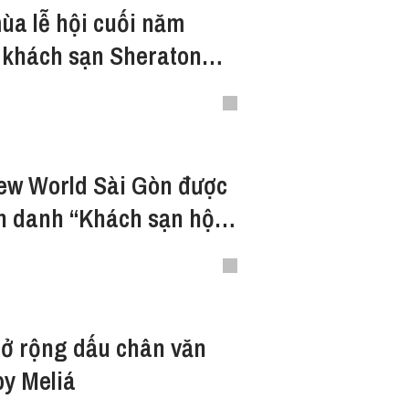
a lễ hội cuối năm
 khách sạn Sheraton
ew World Sài Gòn được
 danh “Khách sạn hội
ầu Việt Nam"
ở rộng dấu chân văn
y Meliá