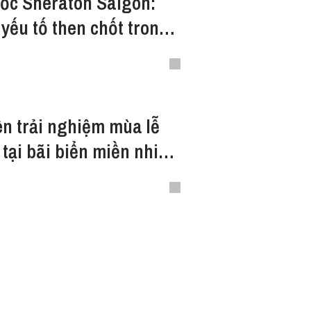
ốc Sheraton Saigon:
 yếu tố then chốt trong
 sạn
ên trải nghiệm mùa lễ
tại bãi biển miền nhiệt