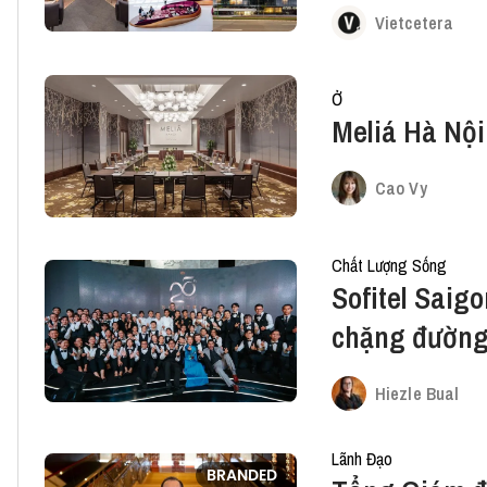
Vietcetera
Ở
Meliá Hà Nội 
Cao Vy
Chất Lượng Sống
Sofitel Saig
chặng đường
Hiezle Bual
Lãnh Đạo
BRANDED