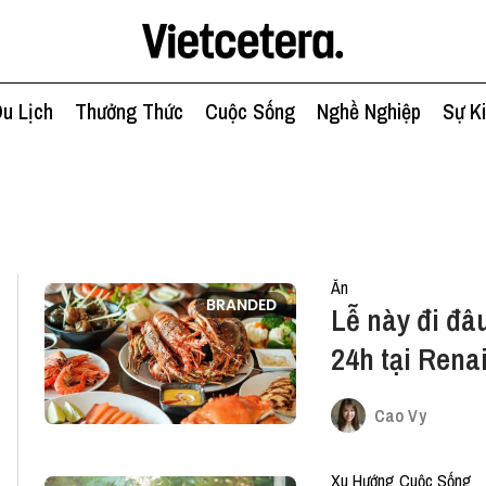
u Lịch
Thưởng Thức
Cuộc Sống
Nghề Nghiệp
Sự K
Ăn
BRANDED
Lễ này đi đ
24h tại Rena
Cao Vy
Xu Hướng Cuộc Sống