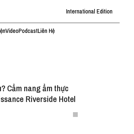
International Edition
iện
Video
Podcast
Liên Hệ
âu? Cẩm nang ẩm thực
issance Riverside Hotel