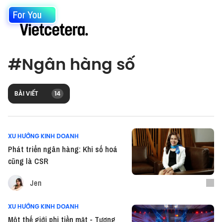
For You
#
Ngân hàng số
BÀI VIẾT
14
XU HƯỚNG KINH DOANH
Phát triển ngân hàng: Khi số hoá
cũng là CSR
Jen
XU HƯỚNG KINH DOANH
Một thế giới phi tiền mặt - Tương