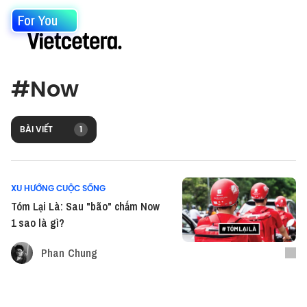
For You
#
Now
BÀI VIẾT
1
XU HƯỚNG CUỘC SỐNG
Tóm Lại Là: Sau "bão" chấm Now
1 sao là gì?
Phan Chung