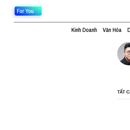
For You
Kinh Doanh
Văn Hóa
D
TẤT C