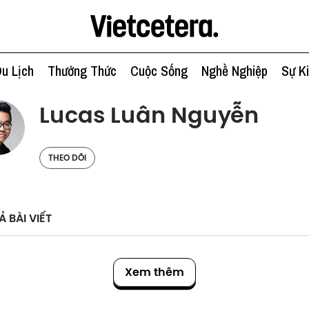
u Lịch
Thưởng Thức
Cuộc Sống
Nghề Nghiệp
Sự K
Lucas Luân Nguyễn
THEO DÕI
Ả BÀI VIẾT
Xem thêm