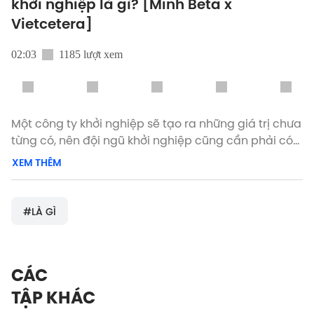
khởi nghiệp là gì? [Minh Beta x
Vietcetera]
02:03
1185 lượt xem
Một công ty khởi nghiệp sẽ tạo ra những giá trị chưa
từng có, nên đội ngũ khởi nghiệp cũng cần phải có
những tố chất đặc biệt để biến điều đó thành hiện
XEM THÊM
thực. Got a story idea for us? team@vietcetera.com
Instagram: https://goo.gl/gbcme7 Facebook:
https://goo.gl/wp7ycT Visit us online:
#LÀ GÌ
https://goo.gl/EfUB7N
CÁC
TẬP KHÁC