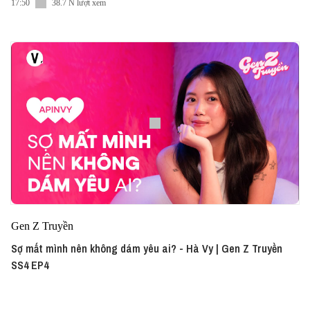
17:50
38.7 N lượt xem
Gen Z Truyền
Sợ mất mình nên không dám yêu ai? - Hà Vy | Gen Z Truyền
SS4 EP4