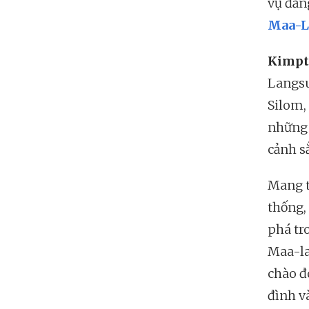
vụ đẳn
Maa-L
Kimpt
Langsu
Silom,
những 
cảnh s
Mang t
thống,
phá tr
Maa-la
chào đ
đình v