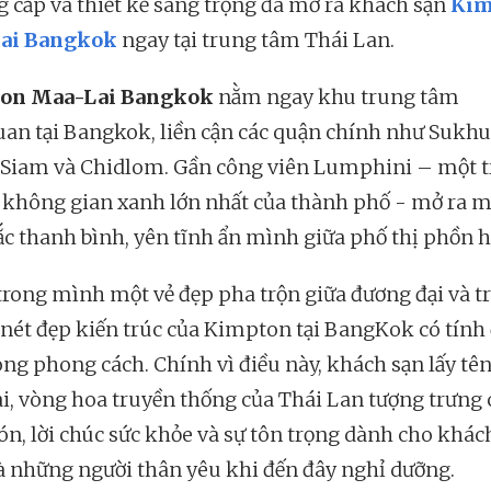
g cấp và thiết kế sang trọng đã mở ra khách sạn
Kim
ai Bangkok
ngay tại trung tâm Thái Lan.
on Maa-Lai Bangkok
nằm ngay khu trung tâm
an tại Bangkok, liền cận các quận chính như Sukhu
 Siam và Chidlom. Gần công viên Lumphini – một 
không gian xanh lớn nhất của thành phố - mở ra m
ắc thanh bình, yên tĩnh ẩn mình giữa phố thị phồn h
rong mình một vẻ đẹp pha trộn giữa đương đại và t
 nét đẹp kiến trúc của Kimpton tại BangKok có tính
ong phong cách. Chính vì điều này, khách sạn lấy tên
i, vòng hoa truyền thống của Thái Lan tượng trưng 
ón, lời chúc sức khỏe và sự tôn trọng dành cho khách
à những người thân yêu khi đến đây nghỉ dưỡng.