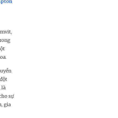
pton
mvit,
trong
ột
oa.
ruyền
 đột
 là
cho sự
, gia