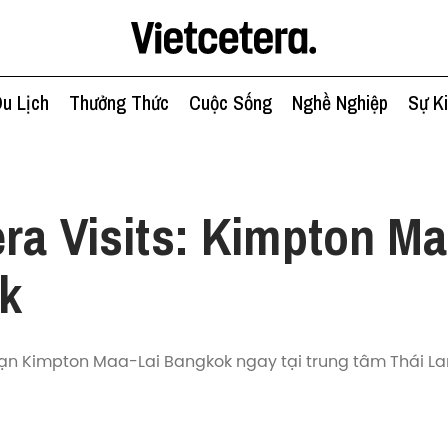
u Lịch
Thưởng Thức
Cuộc Sống
Nghề Nghiệp
Sự K
era Visits: Kimpton Ma
k
n Kimpton Maa-Lai Bangkok ngay tại trung tâm Thái La