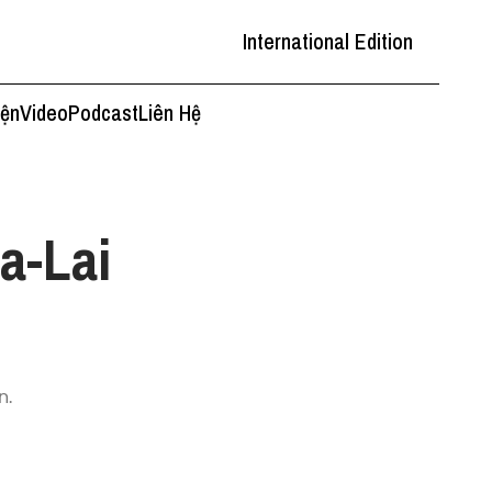
International Edition
iện
Video
Podcast
Liên Hệ
a-Lai
n.