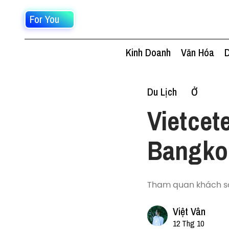
For You
Kinh Doanh
Văn Hóa
D
Du Lịch
Ở
Vietcet
Bangko
Tham quan khách sạ
Việt Vân
12 Thg 10