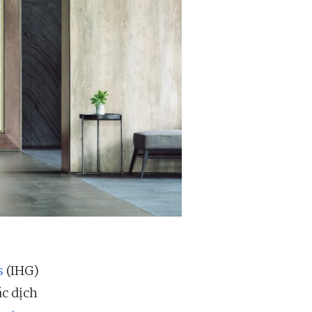
s
(IHG)
ác dịch