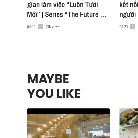
● Twitter:
gian làm việc “Luôn Tươi
kết nố
https://twitter.com/vietcetera
Mới” | Series “The Future of
người 
#SPACES #Vietcetera #Podcast
Work”
Work”
04:26
13k views
03:23
MAYBE
YOU LIKE