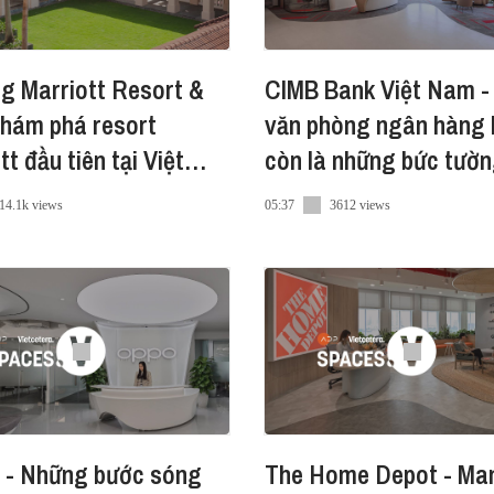
 ngay trên App luôn rồi đấy. Tải ngay về máy tại đây nh
g Marriott Resort &
CIMB Bank Việt Nam -
Khám phá resort
văn phòng ngân hàng
ndroid
tt đầu tiên tại Việt
còn là những bức tườn
 Vietcetera SPACES
14.1k views
05:37
3612 views
kênh sau nhé:
a
ra/
ra-vn
a/
- Những bước sóng
The Home Depot - Mang bản
e