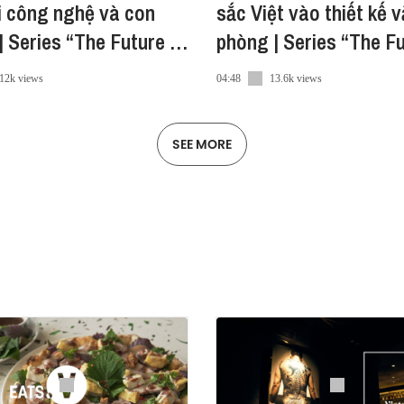
i công nghệ và con
sắc Việt vào thiết kế 
| Series “The Future of
phòng | Series “The Future
of Work”
12k views
04:48
13.6k views
SEE MORE