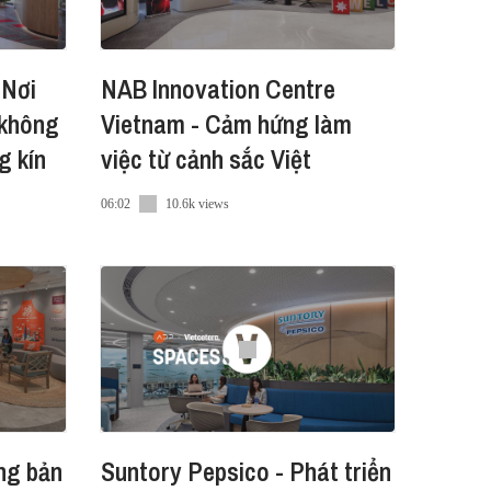
é
 Nơi
NAB Innovation Centre
 không
Vietnam - Cảm hứng làm
g kín
việc từ cảnh sắc Việt
06:02
10.6k views
Suntory Pepsico - Phát triển