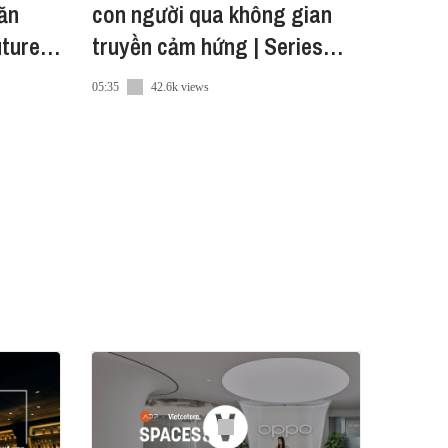
văn
con người qua không gian
truyền cảm hứng | Series
"The Future of Work"
05:35
42.6k views