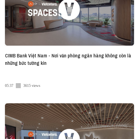
● Linkedin:
- VN:
https://www.linkedin.com/showcase/vietcetera-vn
- EN:
https://www.linkedin.com/company/vietcetera/
● Tiktok:
https://www.tiktok.com/@vietceteraadvice
● Twitter:
https://twitter.com/vietcetera
#SPACES #Vietcetera #Podcast
CIMB Bank Việt Nam - Nơi văn phòng ngân hàng không còn là
những bức tường kín
05:37
3615 views