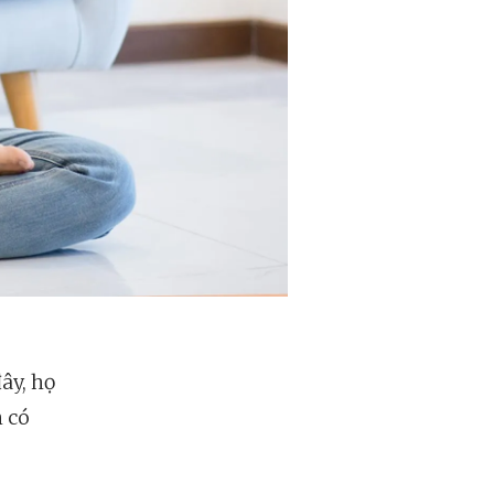
ây, họ
h có