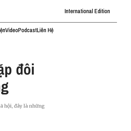
International Edition
iện
Video
Podcast
Liên Hệ
ặp đôi
ng
ã hội, đây là những