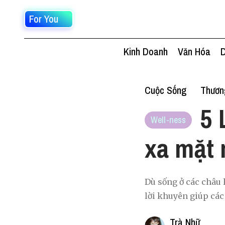
For You
Kinh Doanh
Văn Hóa
D
Cuộc Sống
Thươn
5 
Well-ness
xa mặt 
Dù sống ở các châu 
lời khuyên giúp các
Trà Nhữ