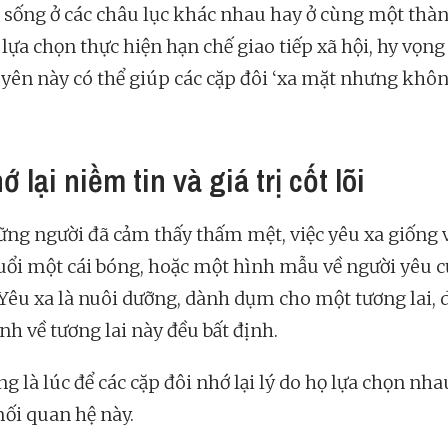
 sống ở các châu lục khác nhau hay ở cùng một thà
lựa chọn thực hiện hạn chế giao tiếp xã hội, hy vọn
uyên này có thể giúp các cặp đôi ‘xa mặt nhưng khô
ớ lại niềm tin và giá trị cốt lõi
ững người đã cảm thấy thấm mệt, việc yêu xa giống 
uổi một cái bóng, hoặc một hình mẫu về người yêu c
Yêu xa là nuôi dưỡng, dành dụm cho một tương lai, 
nh về tương lai này đều bất định.
g là lúc để các cặp đôi nhớ lại lý do họ lựa chọn nha
ối quan hệ này.