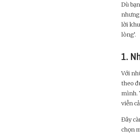
Dù bạn
nhưng 
lời kh
lòng’.
1. Nh
Với nh
theo đ
mình. 
viễn cả
Đây càn
chọn m