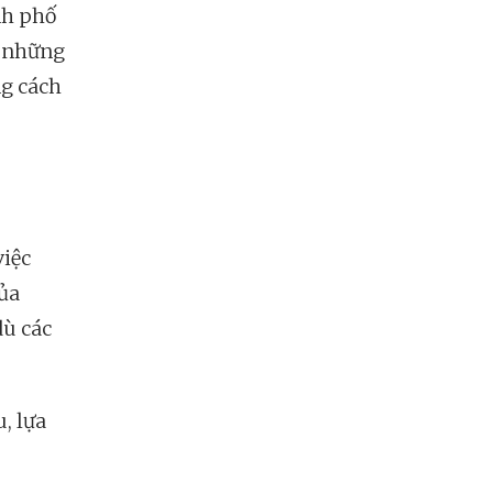
nh phố
g những
ng cách
việc
ủa
dù các
u, lựa