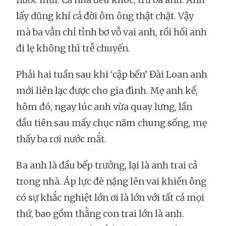
lấy dũng khí cả đời ôm ông thật chặt. Vậy
mà ba vẫn chỉ tỉnh bơ vỗ vai anh, rồi hối anh
đi lẹ không thì trễ chuyến.
Phải hai tuần sau khi ‘cập bến’ Đài Loan anh
mới liên lạc được cho gia đình. Mẹ anh kể,
hôm đó, ngay lúc anh vừa quay lưng, lần
đầu tiên sau mấy chục năm chung sống, mẹ
thấy ba rơi nước mắt.
Ba anh là đầu bếp trưởng, lại là anh trai cả
trong nhà. Áp lực đè nặng lên vai khiến ông
có sự khắc nghiệt lớn ơi là lớn với tất cả mọi
thứ, bao gồm thằng con trai lớn là anh.