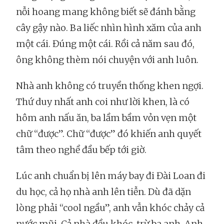
nỗi hoang mang không biết sẽ đánh bằng
cây gậy nào. Ba liếc nhìn hình xăm của anh
một cái. Đúng một cái. Rồi cả năm sau đó,
ông không thèm nói chuyện với anh luôn.
Nhà anh không có truyền thống khen ngợi.
Thứ duy nhất anh coi như lời khen, là có
hôm anh nấu ăn, ba lầm bầm vỏn vẹn một
chữ “được”. Chữ “được” đó khiến anh quyết
tâm theo nghề đầu bếp tới giờ.
Lúc anh chuẩn bị lên máy bay đi Đài Loan đi
du học, cả họ nhà anh lên tiễn. Dù đã dặn
lòng phải “cool ngầu”, anh vẫn khóc chảy cả
nước mũi. Cả nhà đều khóc, trừ ba anh. Anh