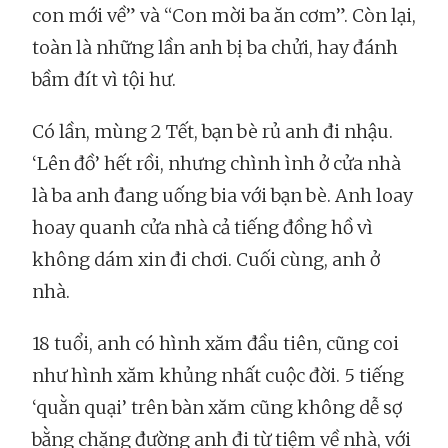
con mới về” và “Con mời ba ăn cơm”. Còn lại,
toàn là những lần anh bị ba chửi, hay đánh
bầm đít vì tội hư.
Có lần, mùng 2 Tết, bạn bè rủ anh đi nhậu.
‘Lên đồ’ hết rồi, nhưng chình ình ở cửa nhà
là ba anh đang uống bia với bạn bè. Anh loay
hoay quanh cửa nhà cả tiếng đồng hồ vì
không dám xin đi chơi. Cuối cùng, anh ở
nhà.
18 tuổi, anh có hình xăm đầu tiên, cũng coi
như hình xăm khủng nhất cuộc đời. 5 tiếng
‘quằn quại’ trên bàn xăm cũng không dễ sợ
bằng chặng đường anh đi từ tiệm về nhà, với