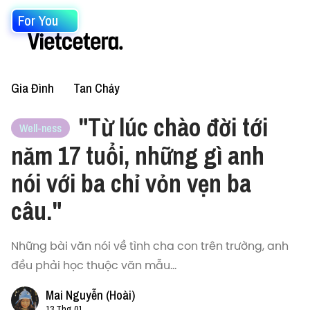
For You
Gia Đình
Tan Chảy
"Từ lúc chào đời tới
Well-ness
năm 17 tuổi, những gì anh
nói với ba chỉ vỏn vẹn ba
câu."
Những bài văn nói về tình cha con trên trường, anh
đều phải học thuộc văn mẫu...
Mai Nguyễn (Hoài)
13 Thg 01