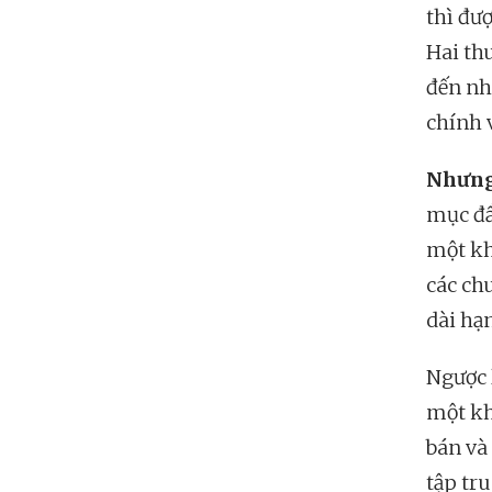
thì đượ
Hai th
đến nh
chính 
Nhưng
mục đầu
một kh
các ch
dài hạ
Ngược l
một kh
bán và 
tập tr