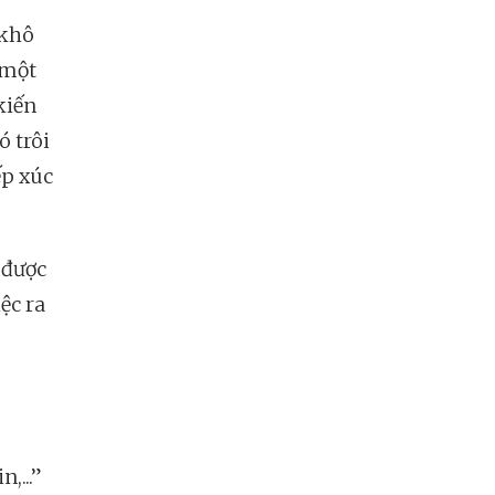
 khô
 một
kiến
ó trôi
ếp xúc
 được
ệc ra
,...”