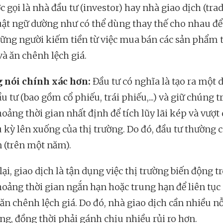
c gọi là nhà đầu tư (investor) hay nhà giao dịch (trad
uật ngữ dường như có thể dùng thay thế cho nhau để
ững người kiếm tiền từ việc mua bán các sản phẩm t
và ăn chênh lệch giá.
 nói chính xác hơn:
Đầu tư có nghĩa là tạo ra một
 tư (bao gồm cổ phiếu, trái phiếu,...) và giữ chúng 
oảng thời gian nhất định để tích lũy lãi kép và vượt
u kỳ lên xuống của thị trường. Do đó, đầu tư thường c
n (trên một năm).
ại, giao dịch là tận dụng việc thị trường biến động t
oảng thời gian ngắn hạn hoặc trung hạn để liên tụ
ăn chênh lệch giá. Do đó, nhà giao dịch cần nhiều nỗ
ung, đồng thời phải gánh chịu nhiều rủi ro hơn.