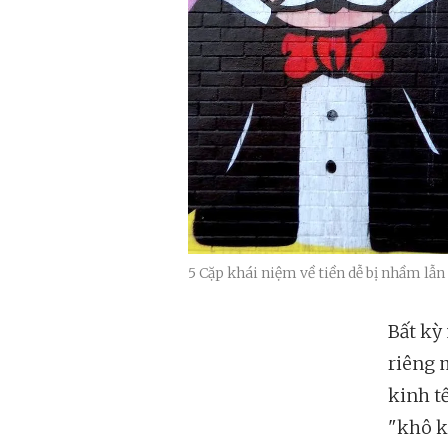
5 Cặp khái niệm về tiền dễ bị nhầm lẫn
Bất kỳ
riêng 
kinh tế
"khô k