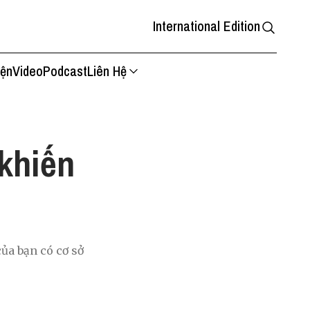
International Edition
iện
Video
Podcast
Liên Hệ
 khiến
của bạn có cơ sở