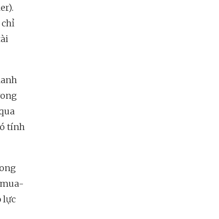
er).
 chỉ
ài
 danh
trong
 qua
ó tính
rong
c mua-
 lực