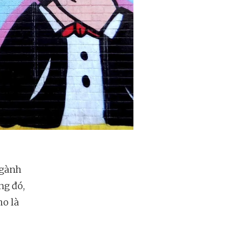
ngành
ng đó,
ho là