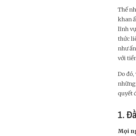
Thế nh
khan ấ
lĩnh v
thức l
như ấn 
với tiề
Do đó, 
những 
quyết 
1. Đầ
Mọi n