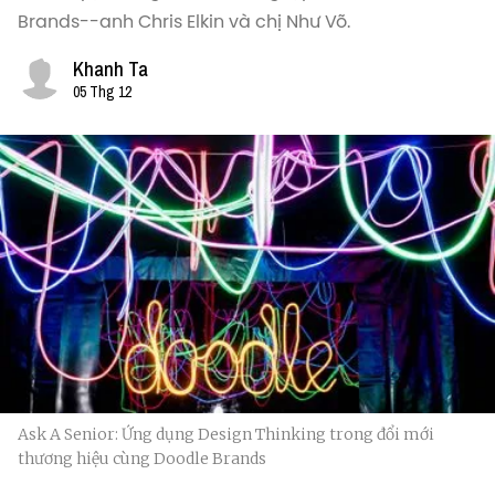
Brands--anh Chris Elkin và chị Như Võ.
Khanh Ta
05 Thg 12
Ask A Senior: Ứng dụng Design Thinking trong đổi mới
thương hiệu cùng Doodle Brands