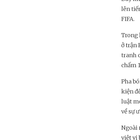
lên ti
FIFA.
Trong l
ở trận
tranh c
chấm 1
Pha bó
kiện đ
luật mớ
về sự 
Ngoài 
việt vị