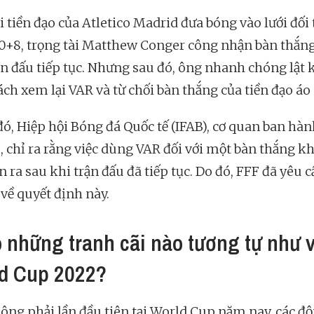
i tiền đạo của Atletico Madrid đưa bóng vào lưới đối 
0+8, trọng tài Matthew Conger công nhận bàn thắng
ận đấu tiếp tục. Nhưng sau đó, ông nhanh chóng lật 
ch xem lại VAR và từ chối bàn thắng của tiền đạo áo 
đó, Hiệp hội Bóng đá Quốc tế (IFAB), cơ quan ban hàn
u, chỉ ra rằng việc dùng VAR đối với một bàn thắng k
n ra sau khi trận đấu đã tiếp tục. Do đó, FFF đã yêu 
 về quyết định này.
ó những tranh cãi nào tương tự như 
d Cup 2022?
ông phải lần đầu tiên tại World Cup năm nay, các độ