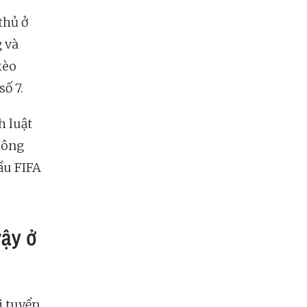
thủ ở
 và
kèo
số 7.
h luật
hông
cầu FIFA
vậy ở
i tuyển