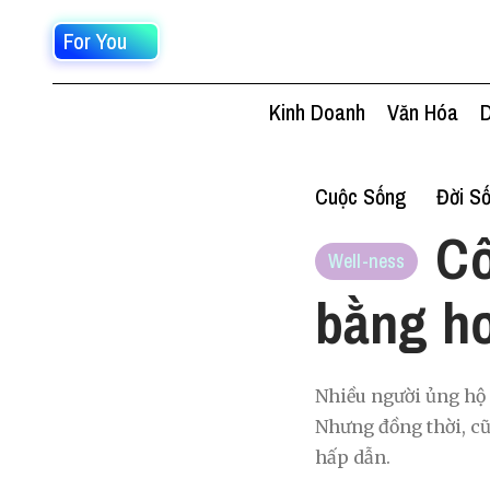
For You
Kinh Doanh
Văn Hóa
D
Cuộc Sống
Đời S
Cô
Well-ness
bằng hơ
Nhiều người ủng hộ
Nhưng đồng thời, c
hấp dẫn.