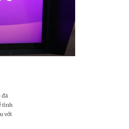
) đã
ề tình
u với