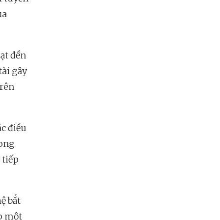
ủa
hạt đền
tài gây
trên
c điều
rong
 tiếp
ệ bắt
ệp một