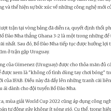
ếng và thể hiện sự bức xúc về những công nghệ mới c
ượt trận tại vòng bảng đã diễn ra, quyết định thổi p
 Bồ Đào Nha thắng Ghana 3-2 là một trong những đề 
ãi nhất. Sau đó, Bồ Đào Nha tiếp tục được hưởng lợi 
1m ở trận gặp Uruguay.
ng của Gimenez (Uruguay) được cho thỏa mãn đủ cá
ể được xem là "không cố tình dùng tay chơi bóng" t
i của IFAB. Điều này đã dấy lên những tranh cãi liên
ưu ái dành cho đội tuyển Bồ Đào Nha.
ra, mùa giải World Cup 2022 cũng áp dụng công ngh
 bán tự động gây không ít sóng gió. Cụ thể, trong hi