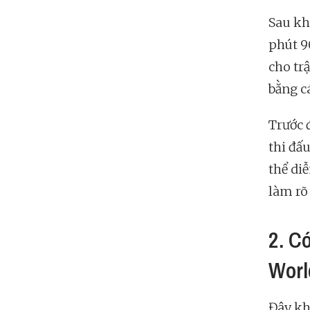
Sau kh
phút 9
cho tr
bằng cá
Trước 
thi đấ
thể diễ
làm rõ
2. C
Worl
Đây kh