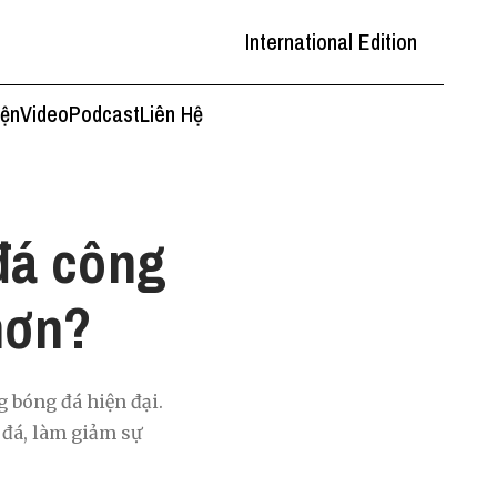
International Edition
iện
Video
Podcast
Liên Hệ
đá công
hơn?
 bóng đá hiện đại.
 đá, làm giảm sự