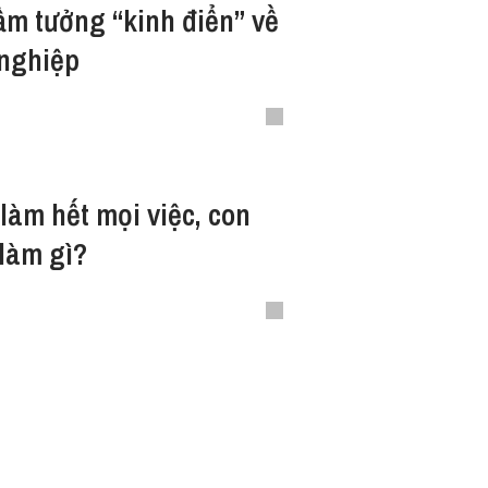
lầm tưởng “kinh điển” về
nghiệp
 làm hết mọi việc, con
 làm gì?