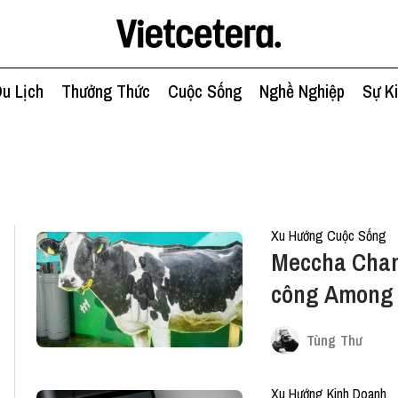
u Lịch
Thưởng Thức
Cuộc Sống
Nghề Nghiệp
Sự K
Xu Hướng Cuộc Sống
Meccha Cham
công Among 
tìm” chưa ba
Tùng Thư
Xu Hướng Kinh Doanh