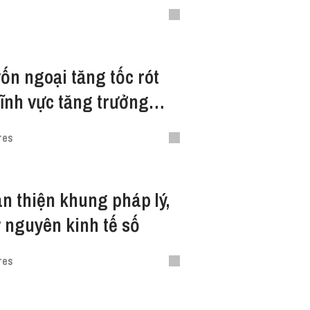
ốn ngoại tăng tốc rót
lĩnh vực tăng trưởng
t Nam
res
n thiện khung pháp lý,
ỷ nguyên kinh tế số
res