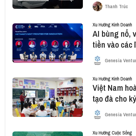
Thanh Trúc
Xu Hướng Kinh Doanh
AI bùng nổ, v
tiền vào các 
mới của Việ
Genesia Ventu
Xu Hướng Kinh Doanh
Việt Nam hoà
tạo đà cho k
Genesia Ventu
Xu Hướng Cuộc Sống