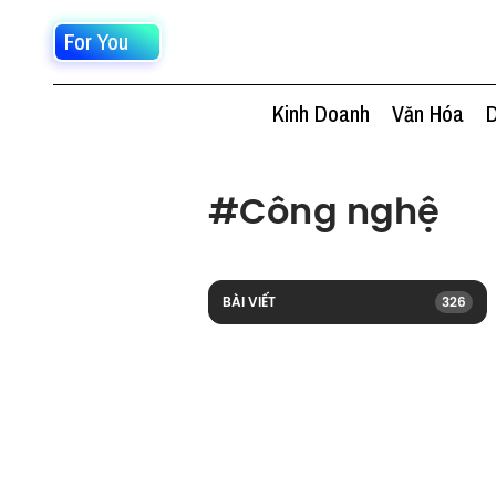
For You
Kinh Doanh
Văn Hóa
D
#
Công nghệ
BÀI VIẾT
326