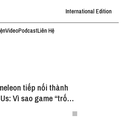
International Edition
iện
Video
Podcast
Liên Hệ
eleon tiếp nối thành
Us: Vì sao game “trốn
o giờ hết hấp dẫn?