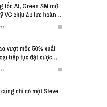
g tốc AI, Green SM mở
ỹ VC chịu áp lực hoàn
res
ao vượt mốc 50% xuất
ại tiếp tục đặt cược
m
res
cũng chỉ có một Steve