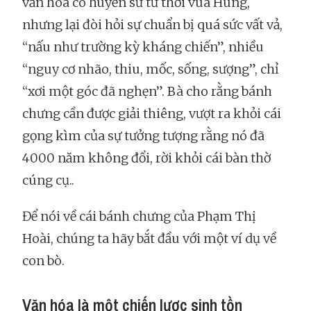
văn hóa có huyền sử từ thời vua Hùng,
nhưng lại đòi hỏi sự chuẩn bị quá sức vất vả,
“nấu như trường kỳ kháng chiến”, nhiều
“nguy cơ nhão, thiu, mốc, sống, sượng”, chỉ
“xơi một góc đã nghẹn”. Bà cho rằng bánh
chưng cần được giải thiêng, vượt ra khỏi cái
gọng kìm của sự tưởng tượng rằng nó đã
4000 năm không đổi, rời khỏi cái bàn thờ
cúng cụ..
Để nói về cái bánh chưng của Phạm Thị
Hoài, chúng ta hãy bắt đầu với một ví dụ về
con bò.
Văn hóa là một chiến lược sinh tồn