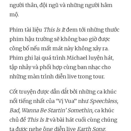
người thân, đội ngũ và những người hâm
mộ.
Phim tài liệu
This Is It
đem tới những thước
phim hậu trường sẽ không bao giờ được
công bố nếu mất mát này không xảy ra.
Phim ghi lại quá trình Michael luyện hát,
tập nhảy và phối hợp cùng ban nhạc cho
những màn trình diễn live trong tour.
Cốt truyện được dẫn dắt bởi những ca khúc
nổi tiếng nhất của “Vị Vua” như
Speechless,
Bad, Wanna Be Startin’ Somethin,
ca khúc
chủ đề
This Is It
và bài hát cuối cùng chúng
ta được nghe ông diễn live
Earth Song
.