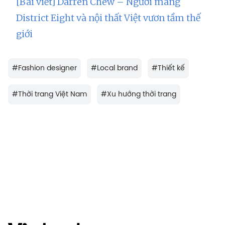
[Bài viết] Darren Chew – Người mang
District Eight và nội thất Việt vươn tầm thế
giới
#
Fashion designer
#
Local brand
#
Thiết kế
#
Thời trang Việt Nam
#
Xu hướng thời trang