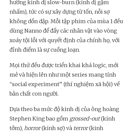
hướng kinh dị slow-burn (kinh dị gặm
nhấm), tức có sự xây dựng từ tốn, nỗi sợ
không dồn dập. Mỗi tập phim của mùa 1 đều
dùng Nanno để đẩy các nhân vật vào vòng
xoáy tội lỗi với quyết định của chính họ, với
đỉnh điểm là sự cuồng loạn.
Mọi thứ đều được triển khai khá logic, mới
mẻ và hiện lên như một series mang tính
“social experiment” (thí nghiệm xã hội) về
bản chất con người.
Dựa theo ba mức độ kinh dị của ông hoàng
Stephen King bao gồm
grossed-out
(kinh
tởm),
horror
(kinh sợ) và
terror
(kinh