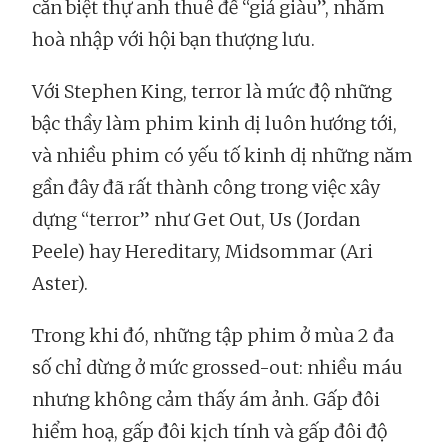
căn biệt thự anh thuê để “giả giàu”, nhằm
hoà nhập với hội bạn thượng lưu.
Với Stephen King, terror là mức độ những
bậc thầy làm phim kinh dị luôn hướng tới,
và nhiều phim có yếu tố kinh dị những năm
gần đây đã rất thành công trong việc xây
dựng “terror” như Get Out, Us (Jordan
Peele) hay Hereditary, Midsommar (Ari
Aster).
Trong khi đó, những tập phim ở mùa 2 đa
số chỉ dừng ở mức grossed-out: nhiều máu
nhưng không cảm thấy ám ảnh. Gấp đôi
hiểm hoạ, gấp đôi kịch tính và gấp đôi độ