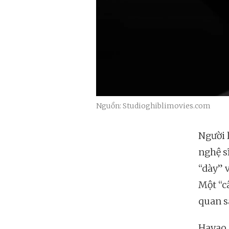
Nguồn: Studioghiblimovies.com
Người 
nghệ s
“dày” 
Một “c
quan s
Hayao 