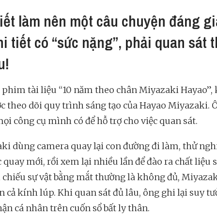
tiết làm nên một câu chuyện đáng gi
hi tiết có “sức nặng”, phải quan sát t
u!
 phim tài liệu “10 năm theo chân Miyazaki Hayao”,
ợc theo dõi quy trình sáng tạo của Hayao Miyazaki. 
ọi công cụ mình có để hỗ trợ cho việc quan sát.
ki dùng camera quay lại con đường đi làm, thử ng
 quay mới, rồi xem lại nhiều lần để đào ra chất liệu 
oi chiếu sự vật bằng mắt thường là không đủ, Miyaza
 cả kính lúp. Khi quan sát đủ lâu, ông ghi lại suy t
ận cá nhân trên cuốn sổ bất ly thân.