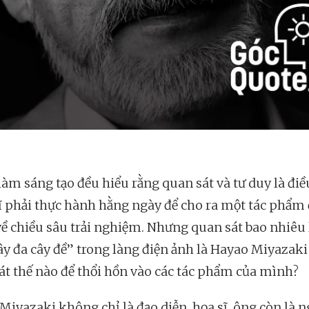
làm sáng tạo đều hiểu rằng quan sát và tư duy là đi
ĩ phải thực hành hằng ngày để cho ra một tác phẩm 
về chiều sâu trải nghiệm. Nhưng quan sát bao nhiêu 
ây đa cây đề” trong làng điện ảnh là Hayao Miyazaki
át thế nào để thổi hồn vào các tác phẩm của mình?
Miyazaki không chỉ là đạo diễn, họa sĩ, ông còn là n