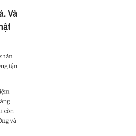
á. Và
hật
 khán
Ông tận
hiệm
sáng
ki còn
ưởng và