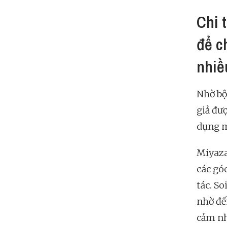
Chi 
để c
nhiề
Nhờ bộ
giả đư
dụng m
Miyaza
các góc
tác. S
nhờ đến
cảm nh