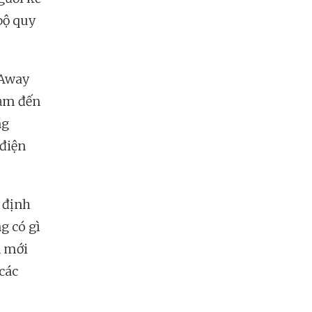
bộ quy
 Away
hạm đến
ng
điện
c định
g có gì
n mới
các