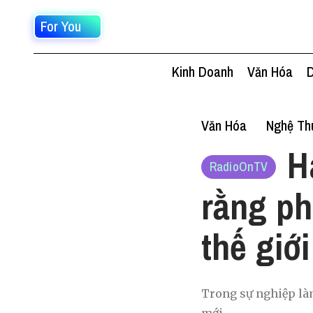
For You
Kinh Doanh
Văn Hóa
D
Văn Hóa
Nghệ Thu
H
RadioOnTV
rằng ph
thế giới
Trong sự nghiệp là