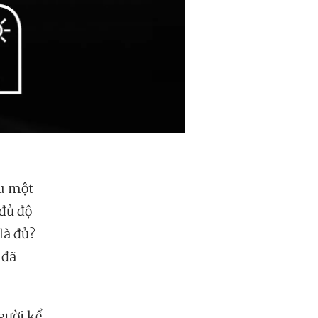
ều một
đủ độ
là đủ?
 đã
gười kể