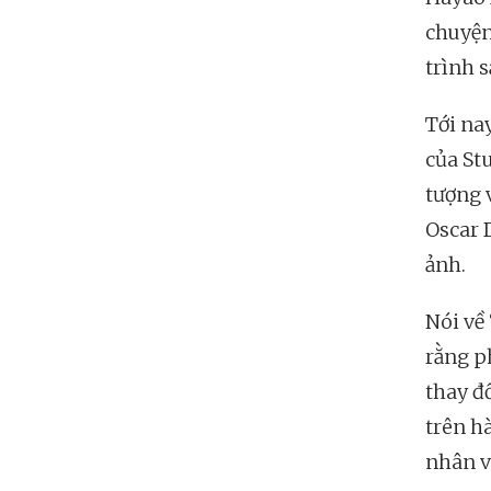
chuyện
trình 
Tới na
của St
tượng 
Oscar 
ảnh.
Nói về
rằng p
thay đ
trên h
nhân v