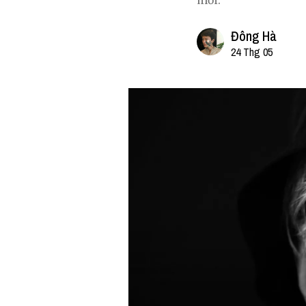
mới.
Đông Hà
24 Thg 05