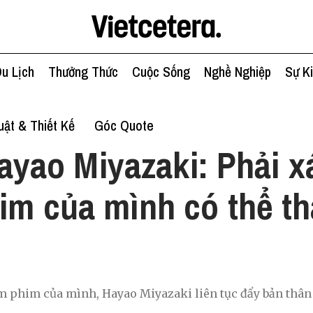
u Lịch
Thưởng Thức
Cuộc Sống
Nghề Nghiệp
Sự K
ật & Thiết Kế
Góc Quote
ayao Miyazaki: Phải x
im của mình có thể th
m phim của mình, Hayao Miyazaki liên tục đẩy bản thân