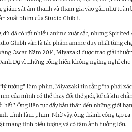
, giám sát âm thanh và tham gia vào gần như toàn 
sản xuất phim của Studio Ghibli.
y, dù đã có rất nhiều anime xuất sắc, nhưng Spirited
udio Ghibli vẫn là tác phẩm anime duy nhất từng c
vàng Oscar. Năm 2014, Miyazaki được trao giải thưở
Danh Dự vì những cống hiến không ngừng nghỉ cho 
 “lý tưởng” làm phim, Miyazaki tin rằng “ta phải xá
him của mình có thể thay đổi thế giới, kể cả khi chẳn
ổi hết”. Ông liên tục đẩy bản thân đến những giới hạ
ành trình làm phim. Nhờ vậy, ông thành công tạo ra 
ật mang tính biểu tượng và có tầm ảnh hưởng lớn.