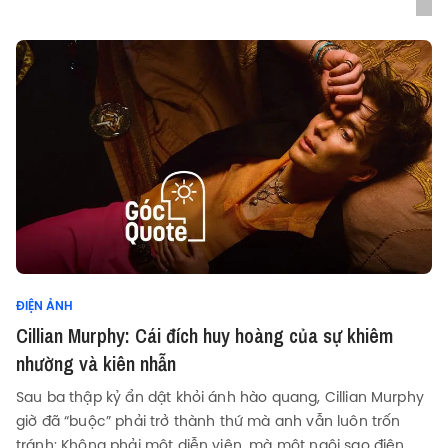
ĐIỆN ẢNH
Cillian Murphy: Cái đích huy hoàng của sự khiêm
nhường và kiên nhẫn
Sau ba thập kỷ ẩn dật khỏi ánh hào quang, Cillian Murphy
giờ đã “buộc” phải trở thành thứ mà anh vẫn luôn trốn
tránh: Không phải một diễn viên, mà một ngôi sao điện