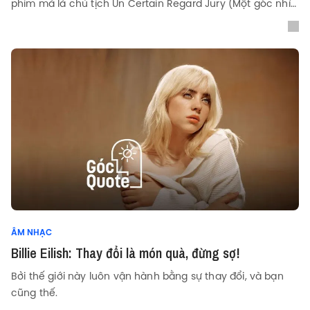
phim mà là chủ tịch Un Certain Regard Jury (Một góc nhìn
khác).
ÂM NHẠC
Billie Eilish: Thay đổi là món quà, đừng sợ!
Bởi thế giới này luôn vận hành bằng sự thay đổi, và bạn
cũng thế.