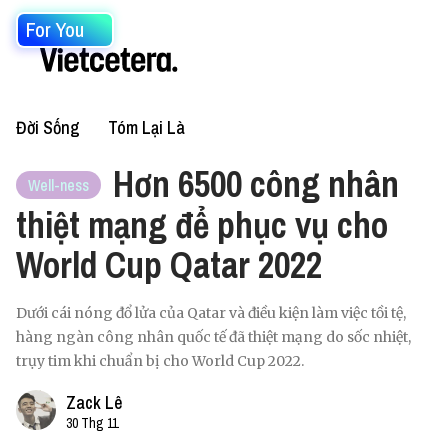
For You
Đời Sống
Tóm Lại Là
Hơn 6500 công nhân
Well-ness
thiệt mạng để phục vụ cho
World Cup Qatar 2022
Dưới cái nóng đổ lửa của Qatar và điều kiện làm việc tồi tệ,
hàng ngàn công nhân quốc tế đã thiệt mạng do sốc nhiệt,
trụy tim khi chuẩn bị cho World Cup 2022.
Zack Lê
30 Thg 11