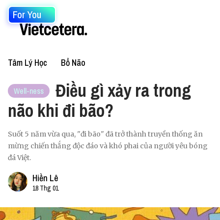
For You
Tâm Lý Học
Bổ Não
Điều gì xảy ra trong
Well-ness
não khi đi bão?
Suốt 5 năm vừa qua, "đi bão" đã trở thành truyền thống ăn
mừng chiến thắng độc đáo và khó phai của người yêu bóng
đá Việt.
Hiền Lê
18 Thg 01