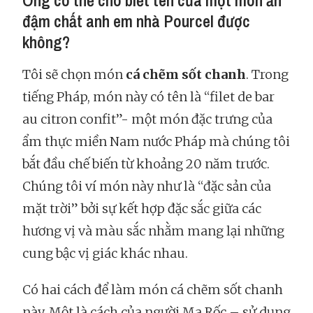
Ông có thể cho biết tên của một món ăn
đậm chất anh em nhà Pourcel được
không?
Tôi sẽ chọn món
cá chẽm sốt chanh
. Trong
tiếng Pháp, món này có tên là “filet de bar
au citron confit”- một món đặc trưng của
ẩm thực miền Nam nước Pháp mà chúng tôi
bắt đầu chế biến từ khoảng 20 năm trước.
Chúng tôi ví món này như là “đặc sản của
mặt trời” bởi sự kết hợp đặc sắc giữa các
hương vị và màu sắc nhằm mang lại những
cung bậc vị giác khác nhau.
Có hai cách để làm món cá chẽm sốt chanh
này. Một là cách của người Ma Rốc – sử dụng