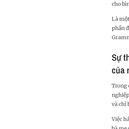
cho bì
Là một
phần đ
Grammy
Sự t
của 
Trong 
nghiệp
và chỉ
Việc h
bà mẹ 