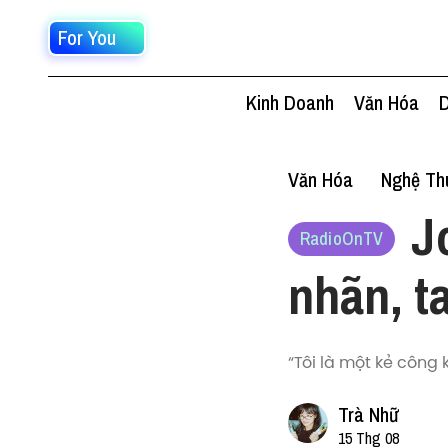
For You
Kinh Doanh
Văn Hóa
D
Văn Hóa
Nghệ Thu
J
RadioOnTV
nhãn, t
“Tôi là một kẻ công 
Trà Nhữ
15 Thg 08