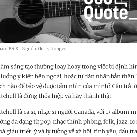
 năm 1968 | Nguồn: Getty Images
làm sáng tạo thường loay hoay trong việc bị định hì
luồng ý kiến bên ngoài, hoặc tự dán nhãn bản thân.
ch nào để bảo vệ được tầm nhìn của mình? Câu trả lờ
tchell là đừng thỏa hiệp và hãy thành thật.
tchell là ca sĩ, nhạc sĩ người Canada, với 17 album 
ởng đa dạng từ pop, nhạc thính phòng, folk, jazz, roc
bà giàu triết lý và lý tưởng về xã hội, tình yêu, đấu t