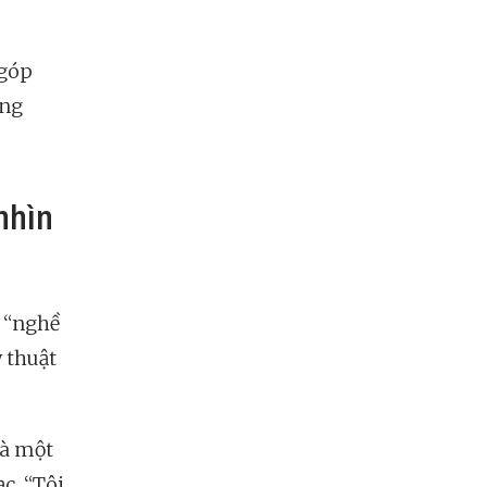
 góp
ởng
nhìn
 “nghề
ỹ thuật
là một
c. “Tôi